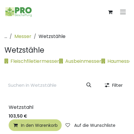
Zum Inhalt springen
...
Messer
Wetzstähle
Wetzstähle
Fleischfiletiermesser
Ausbeinmesser
Haumesser
Filter
Wetzstahl
103,50
€
In den Warenkorb
Auf die Wunschliste