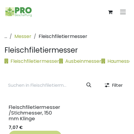
Zum Inhalt springen
...
Messer
Fleischfiletiermesser
Fleischfiletiermesser
Fleischfiletiermesser
Ausbeinmesser
Haumesser
Filter
Fleischfiletiermesser
/Stichmesser, 150
mm Klinge
7,07
€