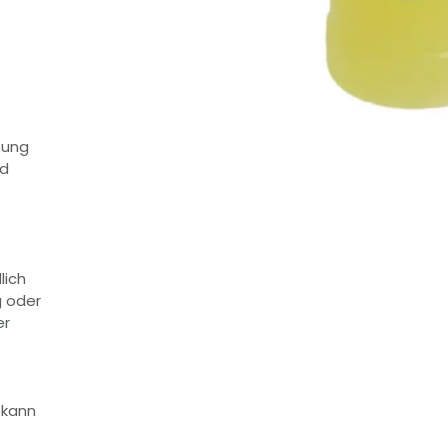
tung
nd
lich
g oder
er
 kann