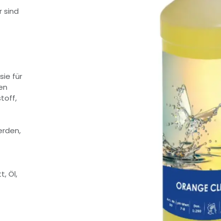
r sind
sie für
en
toff,
erden,
, Öl,