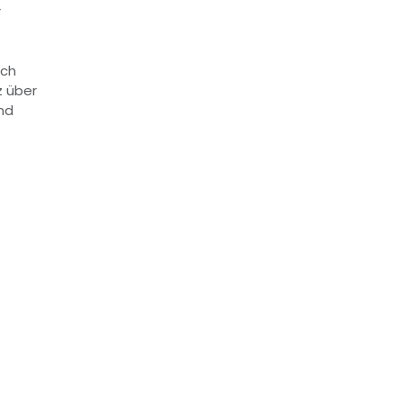
r
sch
 über
nd