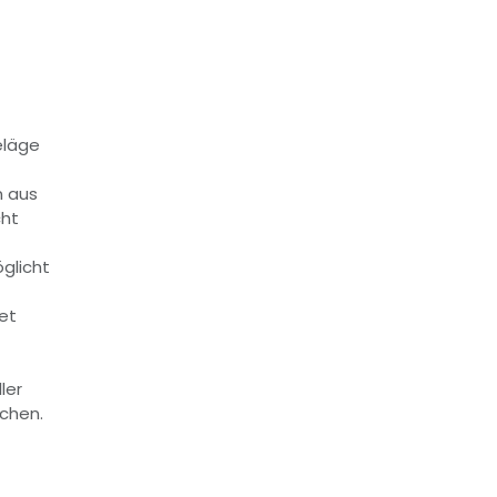
eläge
n aus
cht
glicht
et
ler
chen.