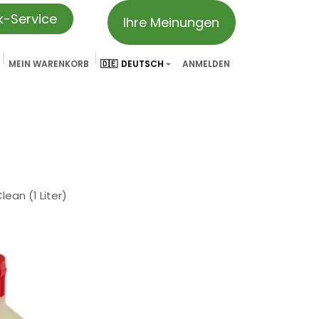
ik-Service
Ihre Meinungen
MEIN WARENKORB
🇩🇪
DEUTSCH
ANMELDEN
vation
Partner & Referenzen
Treueprogramm
We ar
lean (1 Liter)