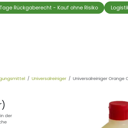
Logist
Tage Rückgaberecht - Kauf ohne Risiko
HOP
Wir testen für Sie
Informationskanal
Unsere Moti
igungsmittel
Universalreiniger
Universalreiniger Orange C
r)
in der
iche