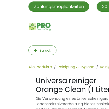
Zum Inhalt springen
Zahlungsmöglichkeiten
30 
PROBeschaffung
PRO S
Zurück
Alle Produkte
Reinigung & Hygiene
Rein
Universalreiniger
Orange Clean (1 Lite
Die Verwendung eines Universalreinigers 
Lebensmittelverarbeitung bietet zahlre