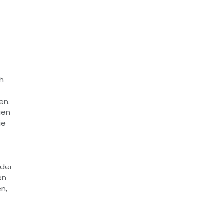
ch
en.
gen
ie
 der
en
en,