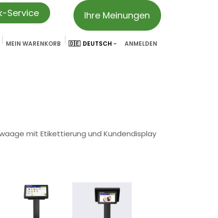
ik-Service
Ihre Meinungen
MEIN WARENKORB
🇩🇪
DEUTSCH
ANMELDEN
vation
Partner & Referenzen
Treueprogramm
We ar
waage mit Etikettierung und Kundendisplay