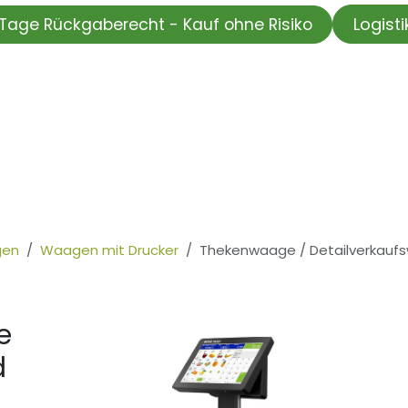
Logist
Tage Rückgaberecht - Kauf ohne Risiko
HOP
Wir testen für Sie
Informationskanal
Unsere Moti
en
Waagen mit Drucker
Thekenwaage / Detailverkaufs
e
d