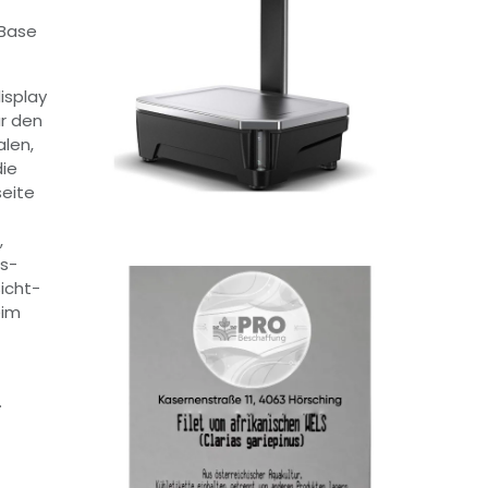
Base
isplay
ür den
alen,
die
seite
,
ts-
icht-
eim
.