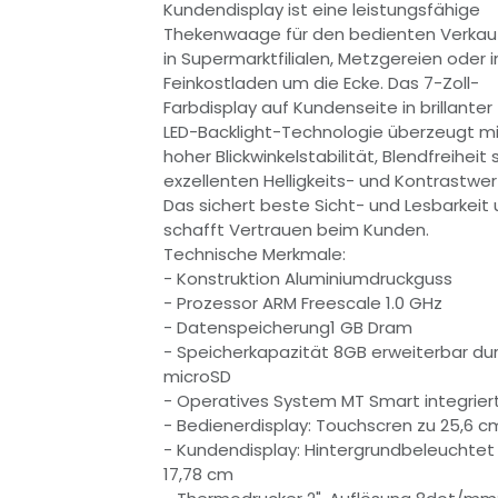
Kundendisplay ist eine leistungsfähige
Thekenwaage für den bedienten Verkau
in Supermarktfilialen, Metzgereien oder 
Feinkostladen um die Ecke. Das 7-Zoll-
Farbdisplay auf Kundenseite in brillanter
LED-Backlight-Technologie überzeugt m
hoher Blickwinkelstabilität, Blendfreiheit
exzellenten Helligkeits- und Kontrastwer
Das sichert beste Sicht- und Lesbarkeit
schafft Vertrauen beim Kunden.
Technische Merkmale:
- Konstruktion Aluminiumdruckguss
- Prozessor ARM Freescale 1.0 GHz
- Datenspeicherung1 GB Dram
- Speicherkapazität 8GB erweiterbar du
microSD
- Operatives System MT Smart integrier
- Bedienerdisplay: Touchscren zu 25,6 c
- Kundendisplay: Hintergrundbeleuchtet
17,78 cm