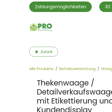
Zum Inhalt springen
Zahlungsmöglichkeiten
30 
PROBeschaffung
PRO S
Zurück
Alle Produkte
Betriebseinrichtung
Waag
Thekenwaage /
Detailverkaufswaag
mit Etikettierung un
Kundendisplay