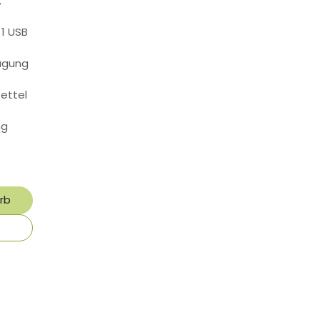
;
 1 USB
ragung
ettel
ng
rb