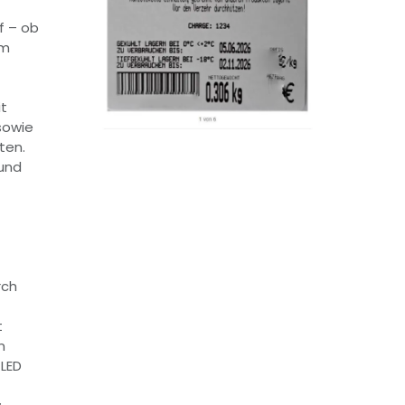
f – ob
im
it
 sowie
ten.
 und
rch
t
m
 LED