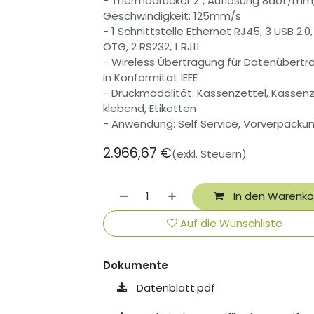
- Thermodrucker 2", Auflösung 8dot/mm
Geschwindigkeit: 125mm/s
- 1 Schnittstelle Ethernet RJ45, 3 USB 2.0,
OTG, 2 RS232, 1 RJ11
- Wireless Übertragung für Datenübert
in Konformität IEEE
- Druckmodalität: Kassenzettel, Kassenz
klebend, Etiketten
- Anwendung: Self Service, Vorverpacku
2.966,67
€
(exkl. Steuern)
In den Warenko
Auf die Wunschliste
Dokumente
Datenblatt.pdf