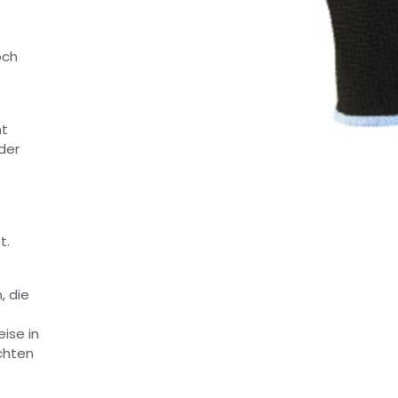
och
ht
der
t.
, die
ise in
chten