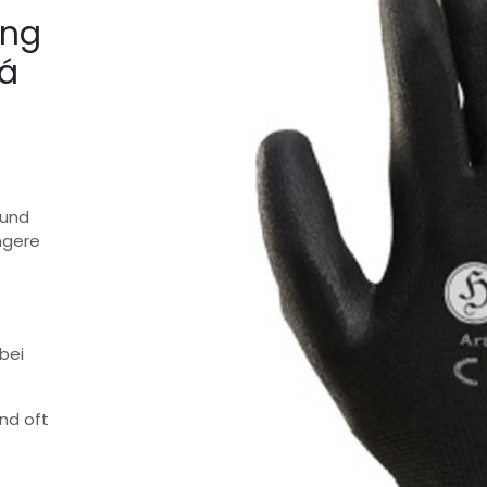
ung
 á
 und
ngere
bei
nd oft