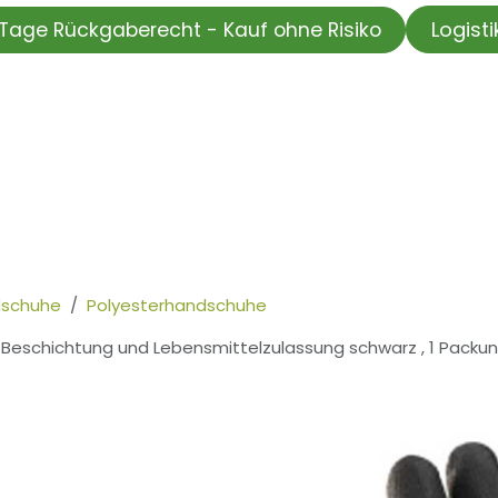
Logist
Tage Rückgaberecht - Kauf ohne Risiko
HOP
Wir testen für Sie
Informationskanal
Unsere Moti
schuhe
Polyesterhandschuhe
eschichtung und Lebensmittelzulassung schwarz , 1 Packun
h