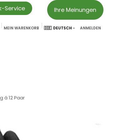
ik-Service
Ihre Meinungen
MEIN WARENKORB
🇩🇪
DEUTSCH
ANMELDEN
vation
Partner & Referenzen
Treueprogramm
We ar
g á 12 Paar