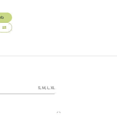
rb
S
,
M
,
L
,
XL