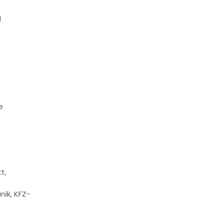
d
e
t,
ik, KFZ-