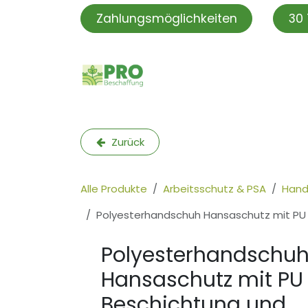
Zum Inhalt springen
Zahlungsmöglichkeiten
30 
PROBeschaffung
PRO S
Zurück
Alle Produkte
Arbeitsschutz & PSA
Hand
Polyesterhandschuh Hansaschutz mit PU B
Polyesterhandschu
Hansaschutz mit PU
Beschichtung und