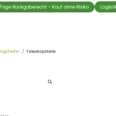
Logist
Tage Rückgaberecht - Kauf ohne Risiko
HOP
Wir testen für Sie
Informationskanal
Unsere Moti
ungshelfer
Teleskopstiele