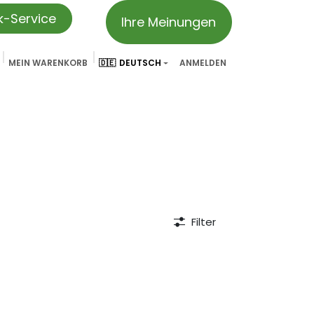
ik-Service
Ihre Meinungen
MEIN WARENKORB
🇩🇪
DEUTSCH
ANMELDEN
vation
Partner & Referenzen
Treueprogramm
We ar
Filter