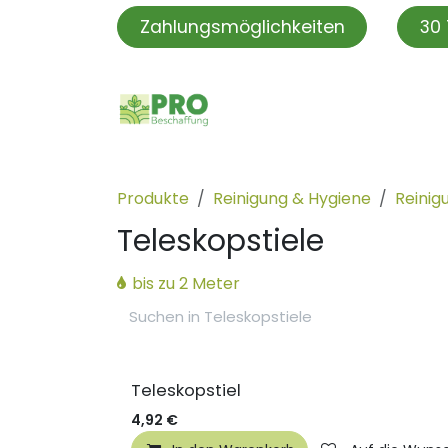
Zum Inhalt springen
Zahlungsmöglichkeiten
30 
PROBeschaffung
PRO S
Produkte
Reinigung & Hygiene
Reinig
Teleskopstiele
bis zu 2 Meter
Teleskopstiel
4,92
€