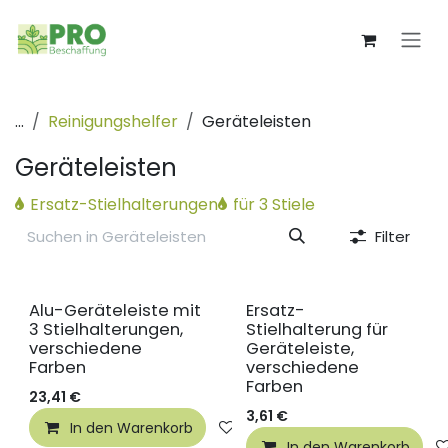
Zum Inhalt springen
...
Reinigungshelfer
Geräteleisten
Geräteleisten
Ersatz-Stielhalterungen
für 3 Stiele
Filter
Alu-Geräteleiste mit
Ersatz-
3 Stielhalterungen,
Stielhalterung für
verschiedene
Geräteleiste,
Farben
verschiedene
Farben
23,41
€
3,61
€
In den Warenkorb
Auf die Wunschliste
In den Warenkorb