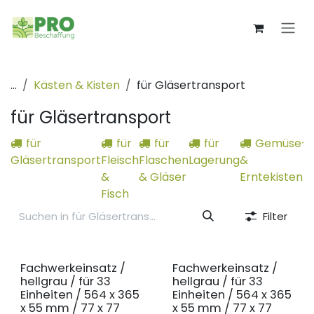
Zum Inhalt springen
...
Kästen & Kisten
für Gläsertransport
für Gläsertransport
für
für
für
für
Gemüse-
Gläsertransport
Fleisch
Flaschen
Lagerung
&
&
& Gläser
Erntekisten
Fisch
Filter
Fachwerkeinsatz /
Fachwerkeinsatz /
hellgrau / für 33
hellgrau / für 33
Einheiten / 564 x 365
Einheiten / 564 x 365
x 55 mm / 77 x 77
x 55 mm / 77 x 77