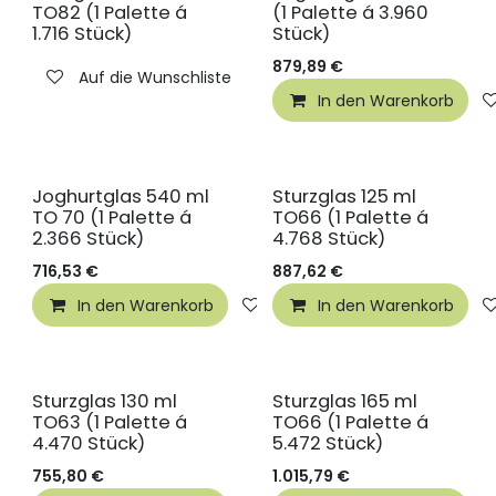
TO82 (1 Palette á
(1 Palette á 3.960
1.716 Stück)
Stück)
879,89
€
Auf die Wunschliste
In den Warenkorb
Joghurtglas 540 ml
Sturzglas 125 ml
TO 70 (1 Palette á
TO66 (1 Palette á
2.366 Stück)
4.768 Stück)
716,53
€
887,62
€
In den Warenkorb
Auf die Wunschliste
In den Warenkorb
Sturzglas 130 ml
Sturzglas 165 ml
TO63 (1 Palette á
TO66 (1 Palette á
4.470 Stück)
5.472 Stück)
755,80
€
1.015,79
€