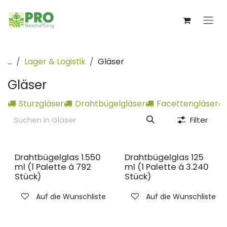
Zum Inhalt springen
...
Lager & Logistik
Gläser
Gläser
Sturzgläser
Drahtbügelgläser
Facettengläser
Filter
Drahtbügelglas 1.550
Drahtbügelglas 125
ml (1 Palette á 792
ml (1 Palette á 3.240
Stück)
Stück)
Auf die Wunschliste
Auf die Wunschliste