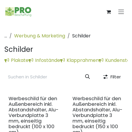
Zum Inhalt springen
...
Werbung & Marketing
Schilder
Schilder
Plakate
Infostände
Klapprahmen
Kundensto
Filter
Werbeschild für den
Werbeschild für den
Außenbereich inkl.
Außenbereich inkl.
Abstandshalter, Alu-
Abstandshalter, Alu-
Verbundplatte 3
Verbundplatte 3
mm, einseitig
mm, einseitig
bedruckt (100 x 100
bedruckt (150 x 100