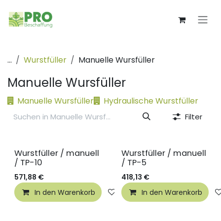
Zum Inhalt springen
...
Wurstfüller
Manuelle Wursfüller
Manuelle Wursfüller
Manuelle Wursfüller
Hydraulische Wurstfüller
Filter
Wurstfüller / manuell
Wurstfüller / manuell
/ TP-10
/ TP-5
571,88
€
418,13
€
In den Warenkorb
Auf die Wunschliste
In den Warenkorb