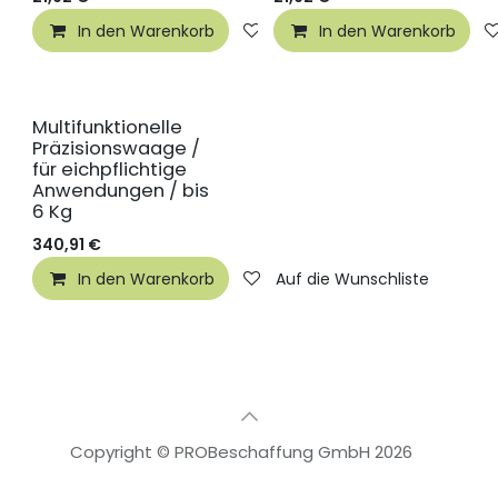
In den Warenkorb
Auf die Wunschliste
In den Warenkorb
Multifunktionelle
Präzisionswaage /
für eichpflichtige
Anwendungen / bis
6 Kg
340,91
€
In den Warenkorb
Auf die Wunschliste
Copyright © PROBeschaffung GmbH 2026
🇩🇪
Deutsch