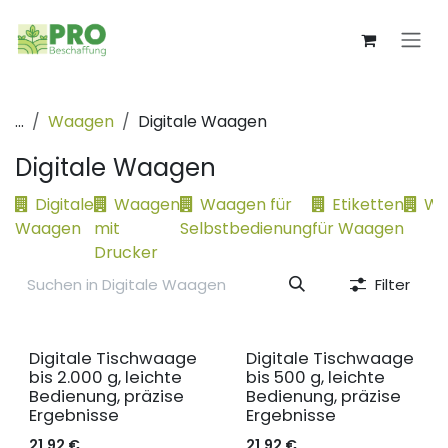
Zum Inhalt springen
...
Waagen
Digitale Waagen
Digitale Waagen
Digitale
Waagen
Waagen für
Etiketten
Wa
Waagen
mit
Selbstbedienung
für Waagen
Drucker
Filter
Digitale Tischwaage
Digitale Tischwaage
bis 2.000 g, leichte
bis 500 g, leichte
Bedienung, präzise
Bedienung, präzise
Ergebnisse
Ergebnisse
21,92
€
21,92
€