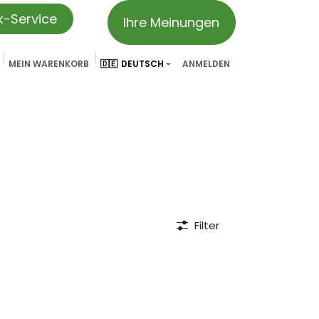
ik-Service
Ihre Meinungen
MEIN WARENKORB
🇩🇪
DEUTSCH
ANMELDEN
vation
Partner & Referenzen
Treueprogramm
We ar
Filter