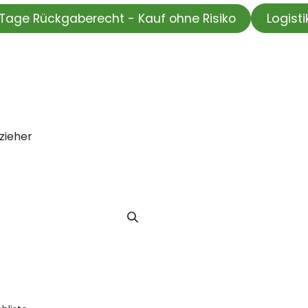
Logist
Tage Rückgaberecht - Kauf ohne Risiko
HOP
Wir testen für Sie
Informationskanal
Unsere Moti
zieher