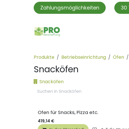
Zum Inhalt springen
Zahlungsmöglichkeiten
30 
PROBeschaffung
PRO S
Produkte
Betriebseinrichtung
Öfen
Snacköfen
Snacköfen
Ofen für Snacks, Pizza etc.
419,14
€