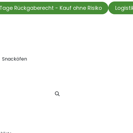
Logist
Tage Rückgaberecht - Kauf ohne Risiko
HOP
Wir testen für Sie
Informationskanal
Unsere Moti
Snacköfen