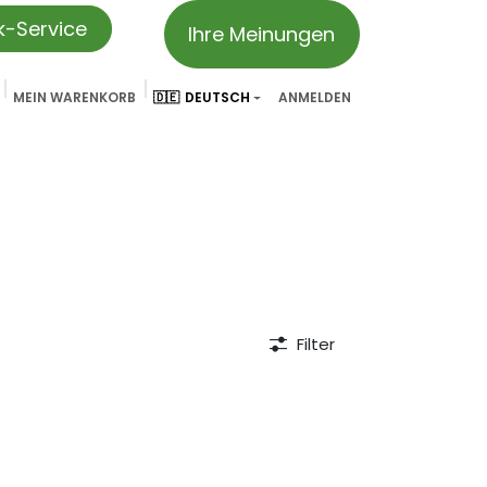
ik-Service
Ihre Meinungen
MEIN WARENKORB
🇩🇪
DEUTSCH
ANMELDEN
vation
Partner & Referenzen
Treueprogramm
We ar
Filter