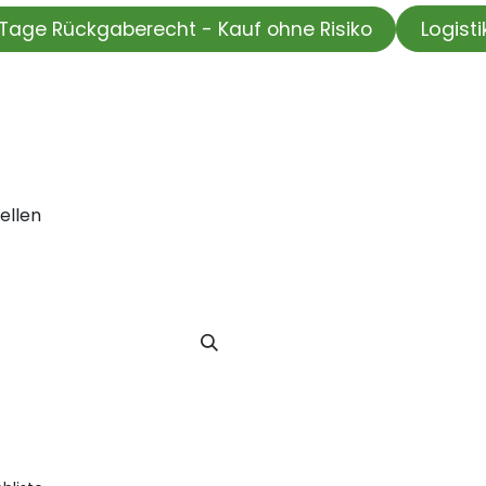
Logist
Tage Rückgaberecht - Kauf ohne Risiko
HOP
Wir testen für Sie
Informationskanal
Unsere Moti
ellen