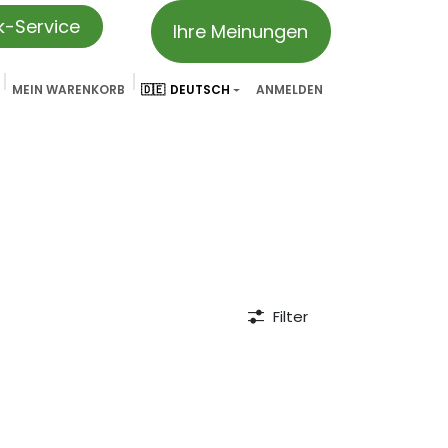
ik-Service
Ihre Meinungen
MEIN WARENKORB
🇩🇪
DEUTSCH
ANMELDEN
vation
Partner & Referenzen
Treueprogramm
We ar
Filter