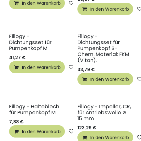
In den Warenkorb
Auf die Wunschliste
In den Warenkorb
Fillogy -
Fillogy -
Dichtungsset für
Dichtungsset für
Pumpenkopf M
Pumpenkopf S-
Chem. Material: FKM
41,27
€
(Viton).
In den Warenkorb
Auf die Wunschliste
33,79
€
In den Warenkorb
Fillogy - Halteblech
Fillogy - Impeller, CR,
für Pumpenkopf M
für Antriebswelle ø
15 mm
7,88
€
123,29
€
In den Warenkorb
Auf die Wunschliste
In den Warenkorb