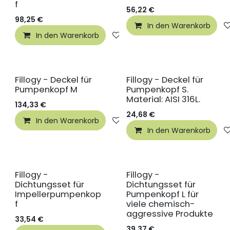
f
56,22
€
98,25
€
In den Warenkorb
In den Warenkorb
Auf die Wunschliste
Fillogy - Deckel für
Fillogy - Deckel für
Pumpenkopf M
Pumpenkopf S.
Material: AISI 316L.
134,33
€
24,68
€
In den Warenkorb
Auf die Wunschliste
In den Warenkorb
Fillogy -
Fillogy -
Dichtungsset für
Dichtungsset für
Impellerpumpenkop
Pumpenkopf L für
f
viele chemisch-
aggressive Produkte
33,54
€
39,37
€