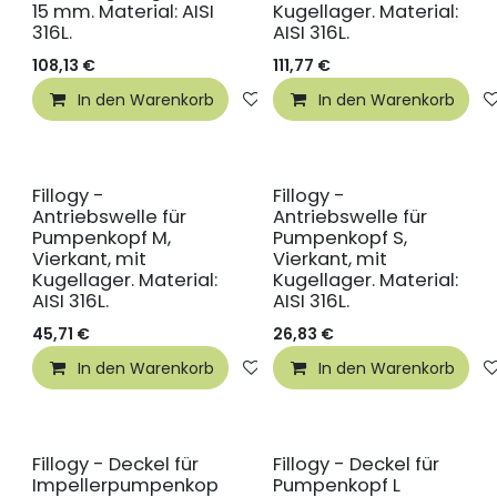
15 mm. Material: AISI
Kugellager. Material:
316L.
AISI 316L.
108,13
€
111,77
€
In den Warenkorb
Auf die Wunschliste
In den Warenkorb
Fillogy -
Fillogy -
Antriebswelle für
Antriebswelle für
Pumpenkopf M,
Pumpenkopf S,
Vierkant, mit
Vierkant, mit
Kugellager. Material:
Kugellager. Material:
AISI 316L.
AISI 316L.
45,71
€
26,83
€
In den Warenkorb
Auf die Wunschliste
In den Warenkorb
Fillogy - Deckel für
Fillogy - Deckel für
Impellerpumpenkop
Pumpenkopf L