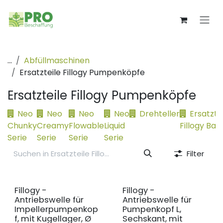
Zum Inhalt springen
...
Abfüllmaschinen
Ersatzteile Fillogy Pumpenköpfe
Ersatzteile Fillogy Pumpenköpfe
Neo
Neo
Neo
Neo
Drehteller
Ersatzte
Chunky
Creamy
Flowable
Liquid
Fillogy Basi
Serie
Serie
Serie
Serie
Filter
Fillogy -
Fillogy -
Antriebswelle für
Antriebswelle für
Impellerpumpenkop
Pumpenkopf L,
f, mit Kugellager, Ø
Sechskant, mit