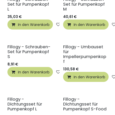
Set für Pumpenkopf
Set für Pumpenkopf
L
M
35,03
€
40,61
€
In den Warenkorb
Auf die Wunschliste
In den Warenkorb
Fillogy - Schrauben-
Fillogy - Umbauset
Set für Pumpenkopf
für
S
Impellerpumpenkop
f
8,91
€
130,58
€
In den Warenkorb
Auf die Wunschliste
In den Warenkorb
Fillogy -
Fillogy -
Dichtungsset für
Dichtungsset für
Pumpenkopf L
Pumpenkopf S-Food