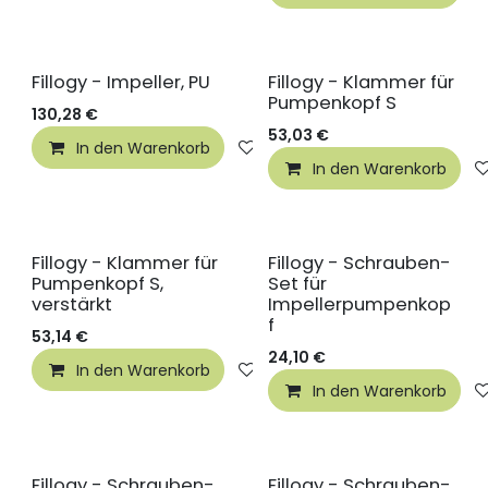
Fillogy - Impeller, PU
Fillogy - Klammer für
Pumpenkopf S
130,28
€
53,03
€
In den Warenkorb
Auf die Wunschliste
In den Warenkorb
Fillogy - Klammer für
Fillogy - Schrauben-
Pumpenkopf S,
Set für
verstärkt
Impellerpumpenkop
f
53,14
€
24,10
€
In den Warenkorb
Auf die Wunschliste
In den Warenkorb
Fillogy - Schrauben-
Fillogy - Schrauben-