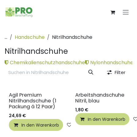
Zum Inhalt springen
...
Handschuhe
Nitrilhandschuhe
Nitrilhandschuhe
Chemikalienschutzhandschuhe
Nylonhandschuhe
Filter
Agil Premium
Arbeitshandschuhe
Nitrilhandschuhe (1
Nitril, blau
Packung á 12 Paar)
1,80
€
24,69
€
In den Warenkorb
In den Warenkorb
Auf die Wunschliste