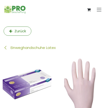
Zum Inhalt springen
Zurück
Einweghandschuhe Latex