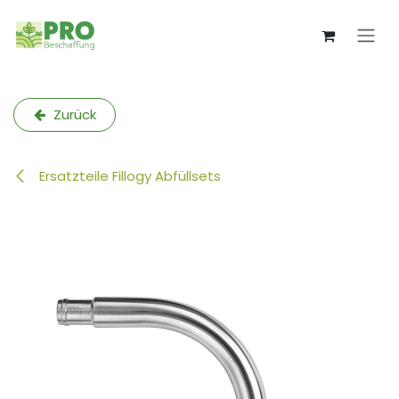
Zum Inhalt springen
Zurück
Ersatzteile Fillogy Abfüllsets