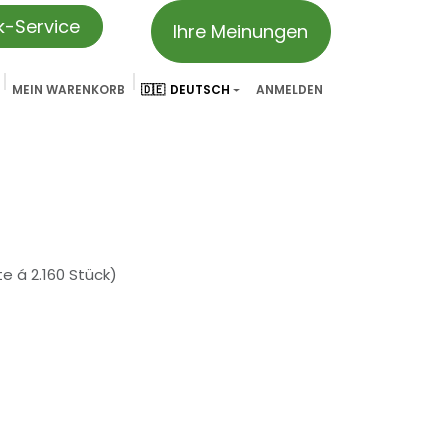
ik-Service
Ihre Meinungen
MEIN WARENKORB
🇩🇪
DEUTSCH
ANMELDEN
vation
Partner & Referenzen
Treueprogramm
We ar
e á 2.160 Stück)