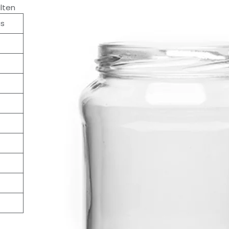
alten
as