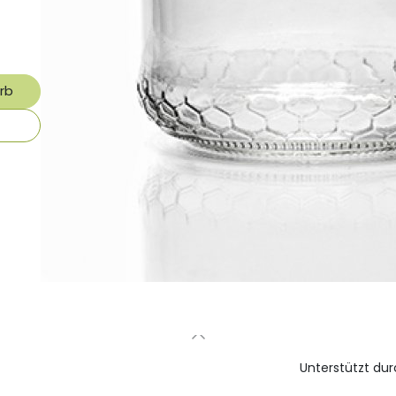
rb
🇩🇪
Deutsch
Unterstützt du