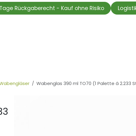
Logist
Tage Rückgaberecht - Kauf ohne Risiko
HOP
Wir testen für Sie
Informationskanal
Unsere Moti
Wabengläser
Wabenglas 390 ml TO70 (1 Palette á 2.233 S
33