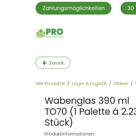
Zum Inhalt springen
Zahlungsmöglichkeiten
30 
PROBeschaffung
PRO S
Zurück
Alle Produkte
Lager & Logistik
Gläser
Wabenglas 390 ml
TO70 (1 Palette á 2.2
Stück)
Produktinformationen: