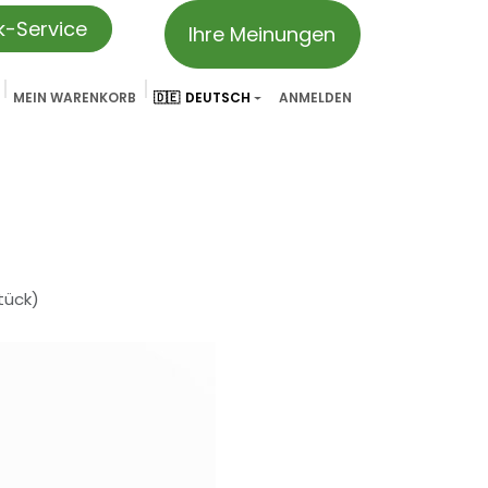
ik-Service
Ihre Meinungen
MEIN WARENKORB
🇩🇪
DEUTSCH
ANMELDEN
vation
Partner & Referenzen
Treueprogramm
We ar
tück)