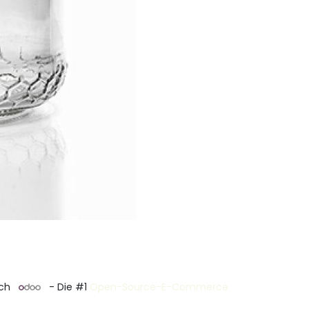
rch
- Die #1
Open-Source-E-Commerce