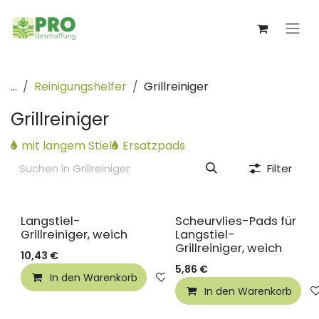
Zum Inhalt springen
...
Reinigungshelfer
Grillreiniger
Grillreiniger
mit langem Stiel
Ersatzpads
Filter
Langstiel-
Scheurvlies-Pads für
Grillreiniger, weich
Langstiel-
Grillreiniger, weich
10,43
€
5,86
€
In den Warenkorb
Auf die Wunschliste
In den Warenkorb