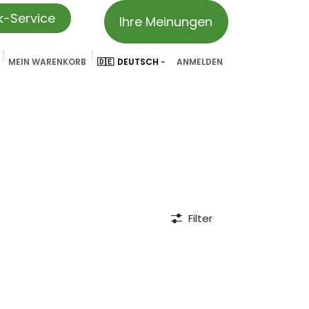
ik-Service
Ihre Meinungen
MEIN WARENKORB
🇩🇪
DEUTSCH
ANMELDEN
vation
Partner & Referenzen
Treueprogramm
We ar
Filter