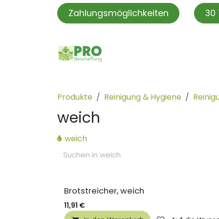
Zum Inhalt springen
Zahlungsmöglichkeiten
30 
PROBeschaffung
PRO S
Produkte
Reinigung & Hygiene
Reinig
weich
weich
Brotstreicher, weich
11,91
€