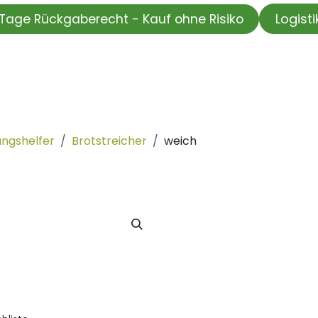
Logist
Tage Rückgaberecht - Kauf ohne Risiko
HOP
Wir testen für Sie
Informationskanal
Unsere Moti
ungshelfer
Brotstreicher
weich