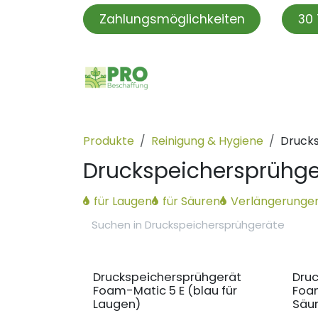
Zum Inhalt springen
Zahlungsmöglichkeiten
30 
PROBeschaffung
PRO S
Produkte
Reinigung & Hygiene
Druck
Druckspeichersprühge
für Laugen
für Säuren
Verlängerunge
Druckspeichersprühgerät
Dru
Foam-Matic 5 E (blau für
Foam
Laugen)
Säu