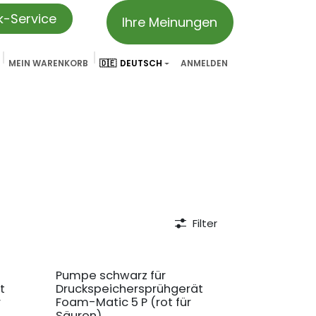
ik-Service
Ihre Meinungen
MEIN WARENKORB
🇩🇪
DEUTSCH
ANMELDEN
vation
Partner & Referenzen
Treueprogramm
We ar
Filter
Pumpe schwarz für
t
Druckspeichersprühgerät
r
Foam-Matic 5 P (rot für
Säuren)