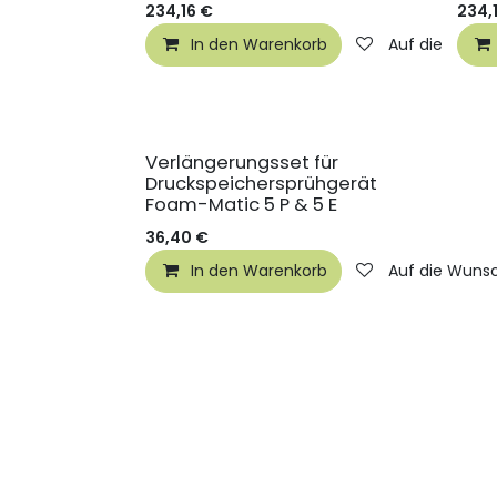
234,16
€
234,
In den Warenkorb
Auf die Wunsc
Verlängerungsset für
Druckspeichersprühgerät
Foam-Matic 5 P & 5 E
36,40
€
In den Warenkorb
Auf die Wunsc