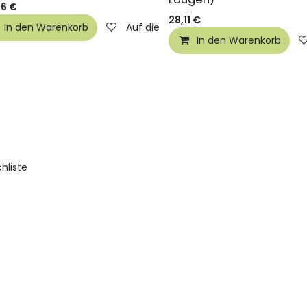
16
€
28,11
€
hliste
In den Warenkorb
Auf die Wunschliste
In den Warenkorb
hliste