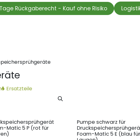
Logist
Tage Rückgaberecht - Kauf ohne Risiko
HOP
Wir testen für Sie
Informationskanal
Unsere Moti
speichersprühgeräte
räte
n
Ersatzteile
ckspeichersprühgerät
Pumpe schwarz für
-Matic 5 P (rot für
Druckspeichersprühgerä
ren)
Foam-Matic 5 E (blau fü
Laugen)