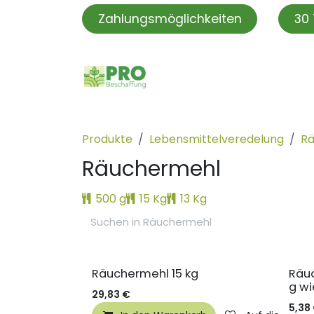
Zum Inhalt springen
Zahlungsmöglichkeiten
30 
PROBeschaffung
PRO S
Produkte
Lebensmittelveredelung
Rä
Räuchermehl
500 g
15 Kg
13 Kg
Räuchermehl 15 kg
Räu
g wi
29,83
€
5,38