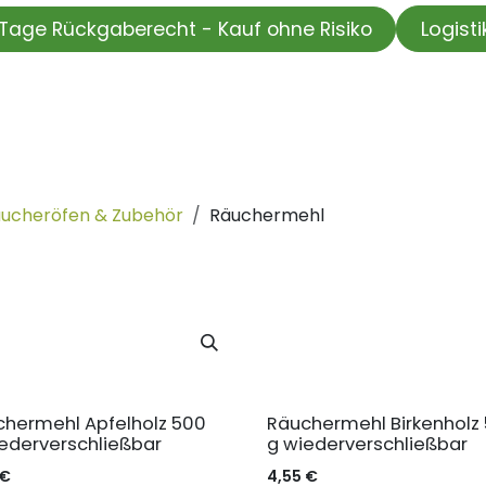
Logist
Tage Rückgaberecht - Kauf ohne Risiko
HOP
Wir testen für Sie
Informationskanal
Unsere Moti
ucheröfen & Zubehör
Räuchermehl
chermehl Apfelholz 500
Räuchermehl Birkenholz
ederverschließbar
g wiederverschließbar
€
4,55
€