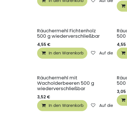
In den Warenkorb
Auf die Wunsc
Räuchermehl Fichtenholz
Räu
500 g wiederverschließbar
500 
4,55
€
4,55
In den Warenkorb
Auf die Wunsc
Räuchermehl mit
Räu
Wacholderbeeren 500 g
500 
wiederverschließbar
3,05
3,52
€
In den Warenkorb
Auf die Wunsc