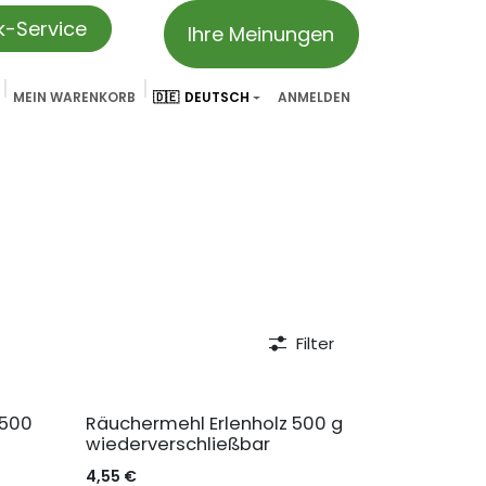
ik-Service
Ihre Meinungen
MEIN WARENKORB
🇩🇪
DEUTSCH
ANMELDEN
vation
Partner & Referenzen
Treueprogramm
We ar
Filter
 500
Räuchermehl Erlenholz 500 g
wiederverschließbar
4,55
€