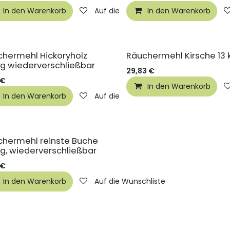
hliste
In den Warenkorb
Auf die Wunschliste
In den Warenkorb
chermehl Hickoryholz
Räuchermehl Kirsche 13 
g wiederverschließbar
29,83
€
€
In den Warenkorb
hliste
In den Warenkorb
Auf die Wunschliste
chermehl reinste Buche
g, wiederverschließbar
€
In den Warenkorb
Auf die Wunschliste
hliste