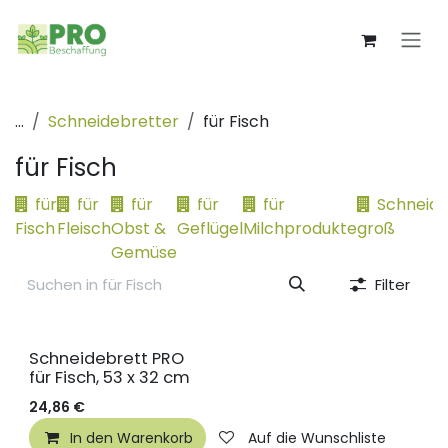
Zum Inhalt springen
...
Schneidebretter
für Fisch
für Fisch
für
für
für
für
für
Schneide
Fisch
Fleisch
Obst &
Geflügel
Milchprodukte
groß
Gemüse
Filter
Schneidebrett PRO
für Fisch, 53 x 32 cm
24,86
€
In den Warenkorb
Auf die Wunschliste