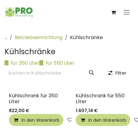
Zum Inhalt springen
...
Betriebseinrichtung
Kühlschränke
Kühlschränke
für 350 Liter
für 550 Liter
Filter
Kühlschrank für 350
Kühlschrank für 550
Liter
Liter
822,00
€
1.607,14
€
In den Warenkorb
Auf die Wunschliste
In den Warenkorb